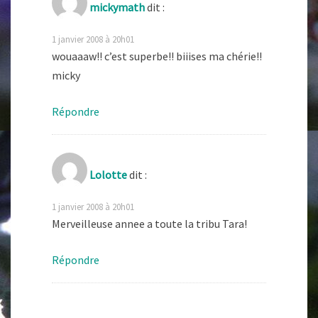
mickymath
dit :
1 janvier 2008 à 20h01
wouaaaw!! c’est superbe!! biiises ma chérie!!
micky
Répondre
Lolotte
dit :
1 janvier 2008 à 20h01
Merveilleuse annee a toute la tribu Tara!
Répondre