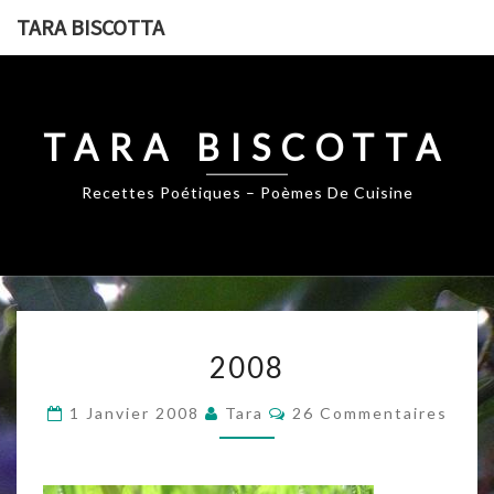
Skip
TARA BISCOTTA
to
content
TARA BISCOTTA
Recettes Poétiques – Poèmes De Cuisine
2008
2008
Commentaires
1 Janvier 2008
Tara
26 Commentaires