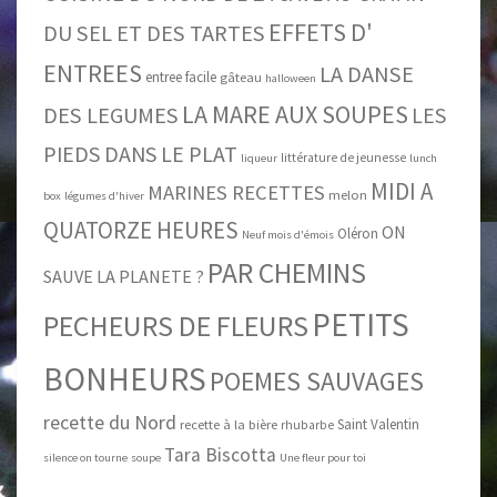
EFFETS D'
DU SEL ET DES TARTES
ENTREES
LA DANSE
entree facile
gâteau
halloween
LA MARE AUX SOUPES
DES LEGUMES
LES
PIEDS DANS LE PLAT
littérature de jeunesse
liqueur
lunch
MIDI A
MARINES RECETTES
melon
box
légumes d'hiver
QUATORZE HEURES
ON
Oléron
Neuf mois d'émois
PAR CHEMINS
SAUVE LA PLANETE ?
PETITS
PECHEURS DE FLEURS
BONHEURS
POEMES SAUVAGES
recette du Nord
Saint Valentin
recette à la bière
rhubarbe
Tara Biscotta
silence on tourne
soupe
Une fleur pour toi