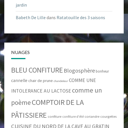
jardin
Babeth De Lille
dans
Ratatouille des 3 saisons
NUAGES
BLEU CONFITURE
Blogosphère
bonheur
COMME UNE
cannelle
chair de prune
chandeleur
comme un
INTOLERANCE AU LACTOSE
COMPTOIR DE LA
poème
PÂTISSIERE
confiture
coriandre
courgettes
confiture d'été
CUISINE DU NORD
DE LA CAVE AU GRATIN