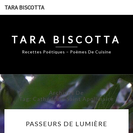
Skip
TARA BISCOTTA
to
content
TARA BISCOTTA
Recettes Poétiques – Poèmes De Cuisine
Archives De
Tag:
Cathédrale Saint Apollinaire
PASSEURS
PASSEURS DE LUMIÈRE
DE