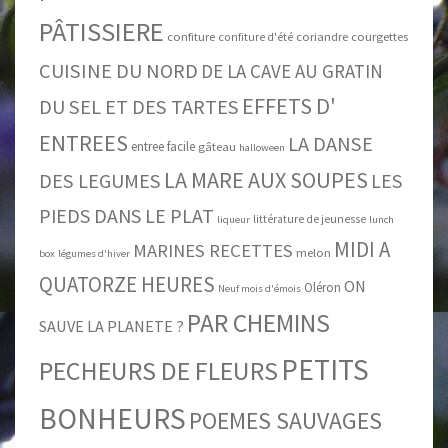
PÂTISSIERE
confiture
coriandre
courgettes
confiture d'été
CUISINE DU NORD
DE LA CAVE AU GRATIN
EFFETS D'
DU SEL ET DES TARTES
ENTREES
LA DANSE
entree facile
gâteau
halloween
LA MARE AUX SOUPES
DES LEGUMES
LES
PIEDS DANS LE PLAT
littérature de jeunesse
liqueur
lunch
MIDI A
MARINES RECETTES
melon
box
légumes d'hiver
QUATORZE HEURES
ON
Oléron
Neuf mois d'émois
PAR CHEMINS
SAUVE LA PLANETE ?
PETITS
PECHEURS DE FLEURS
BONHEURS
POEMES SAUVAGES