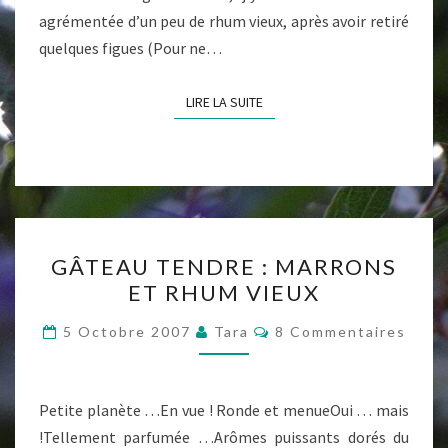
agrémentée d’un peu de rhum vieux, après avoir retiré
quelques figues (Pour ne…
LIRE LA SUITE
LIRE LA SUITE
GÂTEAU
GÂTEAU TENDRE : MARRONS
TENDRE
ET RHUM VIEUX
:
MARRONS
Commentaires
5 Octobre 2007
Tara
8 Commentaires
ET
RHUM
VIEUX
Petite planète …En vue ! Ronde et menueOui … mais
!Tellement parfumée …Arômes puissants dorés du