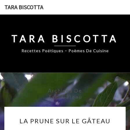
Skip
TARA BISCOTTA
to
content
TARA BISCOTTA
Recettes Poétiques – Poèmes De Cuisine
Archives De
Tag:
Gâteau
LA
LA PRUNE SUR LE GÂTEAU
PRUNE