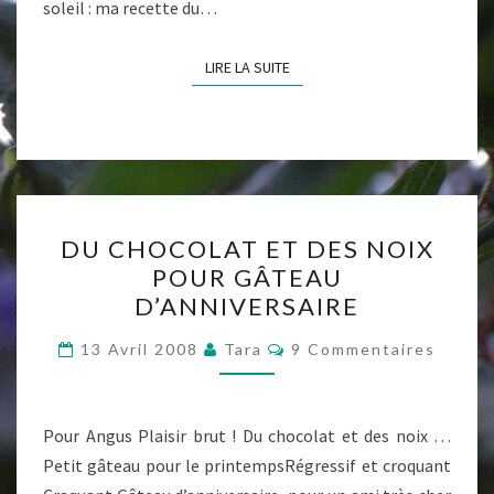
soleil : ma recette du…
LIRE LA SUITE
LIRE LA SUITE
DU
DU CHOCOLAT ET DES NOIX
CHOCOLAT
POUR GÂTEAU
ET
D’ANNIVERSAIRE
DES
NOIX
Commentaires
13 Avril 2008
Tara
9 Commentaires
POUR
GÂTEAU
D’ANNIVERSAIRE
Pour Angus Plaisir brut ! Du chocolat et des noix …
Petit gâteau pour le printempsRégressif et croquant