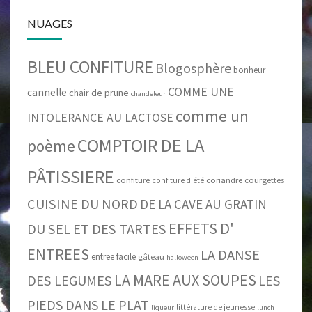
NUAGES
BLEU CONFITURE
Blogosphère
bonheur
COMME UNE
cannelle
chair de prune
chandeleur
comme un
INTOLERANCE AU LACTOSE
COMPTOIR DE LA
poème
PÂTISSIERE
confiture
coriandre
courgettes
confiture d'été
CUISINE DU NORD
DE LA CAVE AU GRATIN
EFFETS D'
DU SEL ET DES TARTES
ENTREES
LA DANSE
entree facile
gâteau
halloween
LA MARE AUX SOUPES
DES LEGUMES
LES
PIEDS DANS LE PLAT
littérature de jeunesse
liqueur
lunch