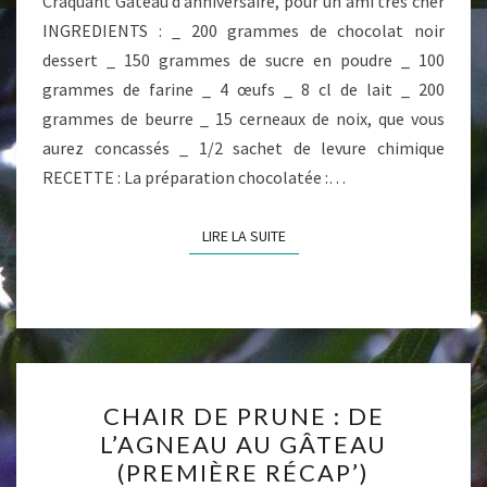
Craquant Gâteau d’anniversaire, pour un ami très cher
INGREDIENTS : _ 200 grammes de chocolat noir
dessert _ 150 grammes de sucre en poudre _ 100
grammes de farine _ 4 œufs _ 8 cl de lait _ 200
grammes de beurre _ 15 cerneaux de noix, que vous
aurez concassés _ 1/2 sachet de levure chimique
RECETTE : La préparation chocolatée :…
LIRE LA SUITE
LIRE LA SUITE
CHAIR
CHAIR DE PRUNE : DE
DE
L’AGNEAU AU GÂTEAU
PRUNE
(PREMIÈRE RÉCAP’)
: