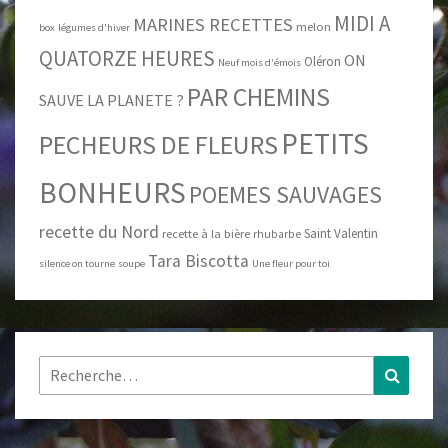
MIDI A
MARINES RECETTES
melon
box
légumes d'hiver
QUATORZE HEURES
ON
Oléron
Neuf mois d'émois
PAR CHEMINS
SAUVE LA PLANETE ?
PETITS
PECHEURS DE FLEURS
BONHEURS
POEMES SAUVAGES
recette du Nord
Saint Valentin
recette à la bière
rhubarbe
Tara Biscotta
silence on tourne
soupe
Une fleur pour toi
Rechercher :
Recher