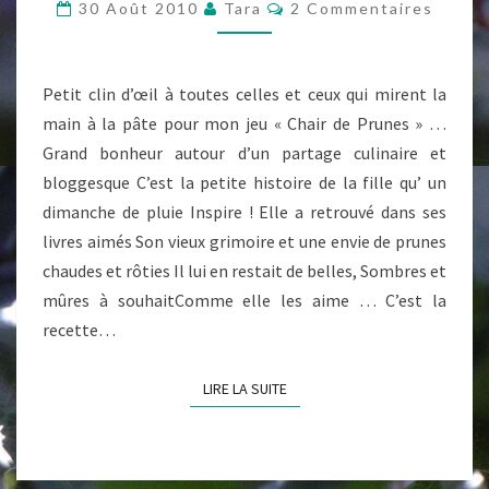
SUR
Commentaires
30 Août 2010
Tara
2 Commentaires
LE
GÂTEAU
Petit clin d’œil à toutes celles et ceux qui mirent la
main à la pâte pour mon jeu « Chair de Prunes » …
Grand bonheur autour d’un partage culinaire et
bloggesque C’est la petite histoire de la fille qu’ un
dimanche de pluie Inspire ! Elle a retrouvé dans ses
livres aimés Son vieux grimoire et une envie de prunes
chaudes et rôties Il lui en restait de belles, Sombres et
mûres à souhaitComme elle les aime … C’est la
recette…
LIRE LA SUITE
LIRE LA SUITE