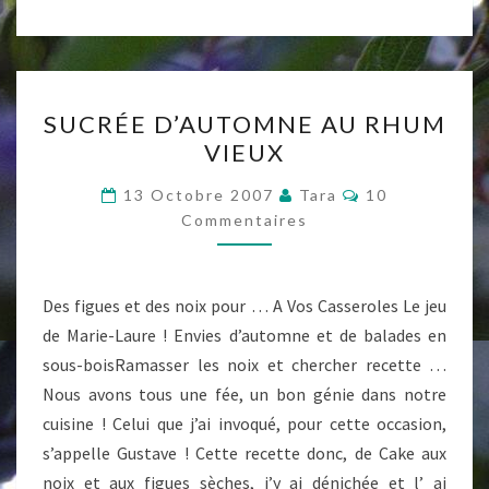
SUCRÉE
SUCRÉE D’AUTOMNE AU RHUM
D’AUTOMNE
VIEUX
AU
RHUM
Commentaires
13 Octobre 2007
Tara
10
VIEUX
Commentaires
Des figues et des noix pour … A Vos Casseroles Le jeu
de Marie-Laure ! Envies d’automne et de balades en
sous-boisRamasser les noix et chercher recette …
Nous avons tous une fée, un bon génie dans notre
cuisine ! Celui que j’ai invoqué, pour cette occasion,
s’appelle Gustave ! Cette recette donc, de Cake aux
noix et aux figues sèches, j’y ai dénichée et l’ ai