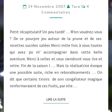
DE
Commentaire
19 Novembre 2007
Tara
4
L’AGNEAU
Commentaires
AU
GÂTEAU
Petit récapitulatif Un peu tardif … M’en voudrez-vous
(PREMIÈRE
? De ce pourpre jeu autour de la prune et de ses
RÉCAP’)
recettes sucrées salées Merci mille fois à vous toutes
qui avez pu m’ accompagner dans cette belle
aventure. Merci à celles et ceux viendront vous lire et
relire. Fin de la saison I … Mais la réalisatrice évoque
une possible suite, riche en rebondissements … On
dit que certains tiroirs de son congélateur magique
renfermeraient de ces fruits, par elle…
LIRE LA SUITE
LIRE LA SUITE