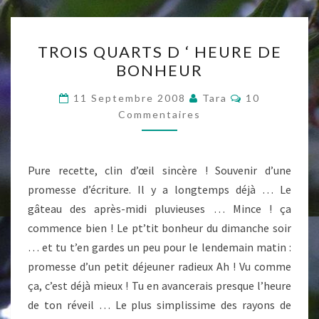
TROIS
TROIS QUARTS D ‘ HEURE DE
QUARTS
BONHEUR
D
‘
Commentaire
11 Septembre 2008
Tara
10
HEURE
Commentaires
DE
BONHEUR
Pure recette, clin d’œil sincère ! Souvenir d’une
promesse d’écriture. Il y a longtemps déjà … Le
gâteau des après-midi pluvieuses … Mince ! ça
commence bien ! Le pt’tit bonheur du dimanche soir
… et tu t’en gardes un peu pour le lendemain matin :
promesse d’un petit déjeuner radieux Ah ! Vu comme
ça, c’est déjà mieux ! Tu en avancerais presque l’heure
de ton réveil … Le plus simplissime des rayons de