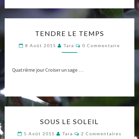
TENDRE
TENDRE LE TEMPS
LE
TEMPS
Commentaires
8 Août 2015
Tara
0 Commentaire
Quatrième jour Croiser un sage …
SOUS
SOUS LE SOLEIL
LE
SOLEIL
Commentaires
5 Août 2015
Tara
2 Commentaires