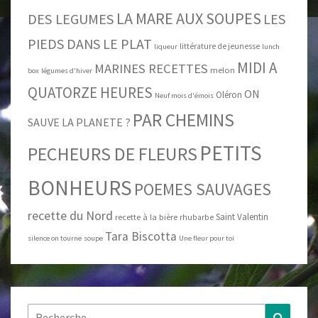
LA MARE AUX SOUPES
DES LEGUMES
LES
PIEDS DANS LE PLAT
littérature de jeunesse
liqueur
lunch
MIDI A
MARINES RECETTES
melon
box
légumes d'hiver
QUATORZE HEURES
ON
Oléron
Neuf mois d'émois
PAR CHEMINS
SAUVE LA PLANETE ?
PETITS
PECHEURS DE FLEURS
BONHEURS
POEMES SAUVAGES
recette du Nord
Saint Valentin
recette à la bière
rhubarbe
Tara Biscotta
silence on tourne
soupe
Une fleur pour toi
Rechercher :
Recher