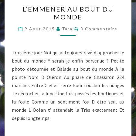
L’EMMENER
L’EMMENER AU BOUT DU
AU
MONDE
BOUT
DU
Commentaires
9 Août 2015
Tara
0 Commentaire
MONDE
Troisième jour Moi qui ai toujours rêvé d approcher le
bout du monde Y serais-je enfin parvenue ? Petite
photo détournée et Balade au bout du monde A la
pointe Nord D Oléron Au phare de Chassiron 224
marches Entre Ciel et Terre Pour toucher les nuages
Te décrocher la lune Une fois passés les boutiques et
la foule Comme un sentiment fou D être seul au
monde L Océan t’ attendait là Très exactement Et
depuis longtemps