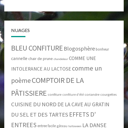
NUAGES
BLEU CONFITURE
Blogosphère
bonheur
COMME UNE
cannelle
chair de prune
chandeleur
comme un
INTOLERANCE AU LACTOSE
COMPTOIR DE LA
poème
PÂTISSIERE
confiture
coriandre
courgettes
confiture d'été
CUISINE DU NORD
DE LA CAVE AU GRATIN
EFFETS D'
DU SEL ET DES TARTES
ENTREES
LA DANSE
entree facile
gâteau
halloween