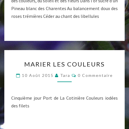
des couleurs, du soleil et des fleurs Dans l’or sucré d’un
Pineau blanc des Charentes Au balancement doux des
roses trémières Céder au chant des libellules
MARIER
MARIER LES COULEURS
LES
COULEURS
Commentaires
10 Août 2015
Tara
0 Commentaire
Cinquième jour Port de La Cotinière Couleurs iodées
des filets