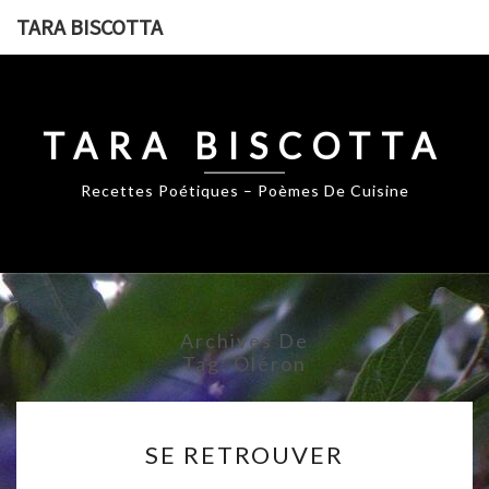
Skip
TARA BISCOTTA
to
content
TARA BISCOTTA
Recettes Poétiques – Poèmes De Cuisine
Archives De
Tag:
Oléron
SE
SE RETROUVER
RETROUVER