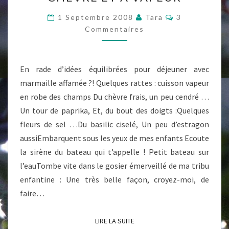
RATTES
AU
Commentaire
1 Septembre 2008
Tara
3
CHÈVRE
Commentaires
ET
À
En rade d’idées équilibrées pour déjeuner avec
VAPEUR
marmaille affamée ?! Quelques rattes : cuisson vapeur
en robe des champs Du chèvre frais, un peu cendré …
Un tour de paprika, Et, du bout des doigts :Quelques
fleurs de sel …Du basilic ciselé, Un peu d’estragon
aussiEmbarquent sous les yeux de mes enfants Ecoute
la sirène du bateau qui t’appelle ! Petit bateau sur
l’eauTombe vite dans le gosier émerveillé de ma tribu
enfantine : Une très belle façon, croyez-moi, de
faire…
LIRE LA SUITE
LIRE LA SUITE