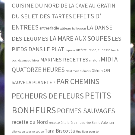
CUISINE DU NORD
DE LA CAVE AU GRATIN
EFFETS D'
DU SEL ET DES TARTES
ENTREES
LA DANSE
entree facile
gâteau
halloween
LA MARE AUX SOUPES
DES LEGUMES
LES
PIEDS DANS LE PLAT
littérature de jeunesse
liqueur
lunch
MIDI A
MARINES RECETTES
melon
box
légumes d'hiver
QUATORZE HEURES
ON
Oléron
Neuf mois d'émois
PAR CHEMINS
SAUVE LA PLANETE ?
PETITS
PECHEURS DE FLEURS
BONHEURS
POEMES SAUVAGES
recette du Nord
Saint Valentin
recette à la bière
rhubarbe
Tara Biscotta
silence on tourne
soupe
Une fleur pour toi