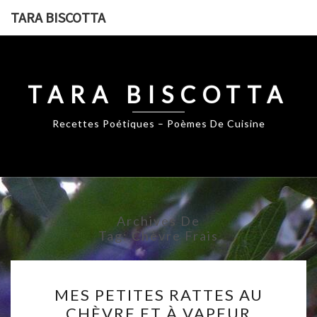
Skip
TARA BISCOTTA
to
content
TARA BISCOTTA
Recettes Poétiques – Poèmes De Cuisine
Archives De
Tag:
Chèvre Frais
MES
MES PETITES RATTES AU
PETITES
CHÈVRE ET À VAPEUR