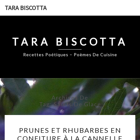
Skip
TARA BISCOTTA
to
content
TARA BISCOTTA
Recettes Poétiques – Poèmes De Cuisine
Archives De
Tag:
Saints De Glace
PRUNES
PRUNES ET RHUBARBES EN
ET
CONFITURE À LA CANNELLE