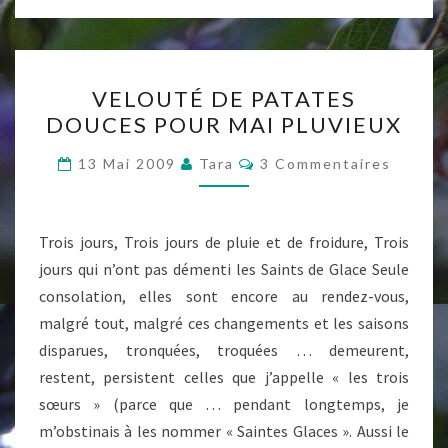
VELOUTÉ
VELOUTÉ DE PATATES
DE
DOUCES POUR MAI PLUVIEUX
PATATES
DOUCES
Commentaires
13 Mai 2009
Tara
3 Commentaires
POUR
MAI
PLUVIEUX
Trois jours, Trois jours de pluie et de froidure, Trois
jours qui n’ont pas démenti les Saints de Glace Seule
consolation, elles sont encore au rendez-vous,
malgré tout, malgré ces changements et les saisons
disparues, tronquées, troquées … demeurent,
restent, persistent celles que j’appelle « les trois
sœurs » (parce que … pendant longtemps, je
m’obstinais à les nommer « Saintes Glaces ». Aussi le