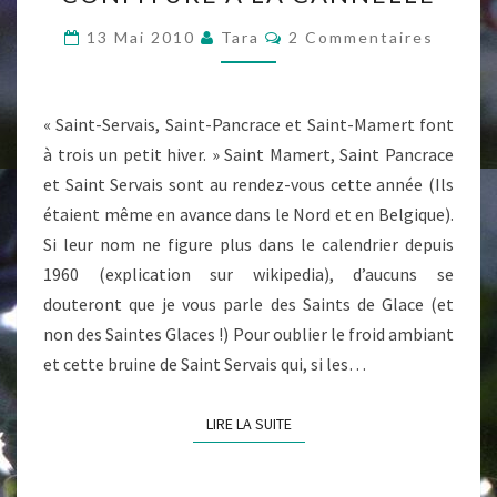
RHUBARBES
EN
Commentaires
13 Mai 2010
Tara
2 Commentaires
CONFITURE
À
LA
« Saint-Servais, Saint-Pancrace et Saint-Mamert font
CANNELLE
à trois un petit hiver. » Saint Mamert, Saint Pancrace
et Saint Servais sont au rendez-vous cette année (Ils
étaient même en avance dans le Nord et en Belgique).
Si leur nom ne figure plus dans le calendrier depuis
1960 (explication sur wikipedia), d’aucuns se
douteront que je vous parle des Saints de Glace (et
non des Saintes Glaces !) Pour oublier le froid ambiant
et cette bruine de Saint Servais qui, si les…
LIRE LA SUITE
LIRE LA SUITE