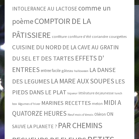
comme un
INTOLERANCE AU LACTOSE
COMPTOIR DE LA
poème
PÂTISSIERE
confiture
coriandre
courgettes
confiture d'été
CUISINE DU NORD
DE LA CAVE AU GRATIN
EFFETS D'
DU SEL ET DES TARTES
ENTREES
LA DANSE
entree facile
gâteau
halloween
LA MARE AUX SOUPES
DES LEGUMES
LES
PIEDS DANS LE PLAT
littérature de jeunesse
liqueur
lunch
MIDI A
MARINES RECETTES
melon
box
légumes d'hiver
QUATORZE HEURES
ON
Oléron
Neuf mois d'émois
PAR CHEMINS
SAUVE LA PLANETE ?