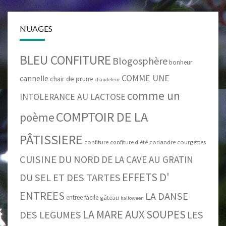
NUAGES
BLEU CONFITURE
Blogosphère
bonheur
COMME UNE
cannelle
chair de prune
chandeleur
comme un
INTOLERANCE AU LACTOSE
COMPTOIR DE LA
poème
PÂTISSIERE
confiture
coriandre
courgettes
confiture d'été
CUISINE DU NORD
DE LA CAVE AU GRATIN
EFFETS D'
DU SEL ET DES TARTES
ENTREES
LA DANSE
entree facile
gâteau
halloween
LA MARE AUX SOUPES
DES LEGUMES
LES