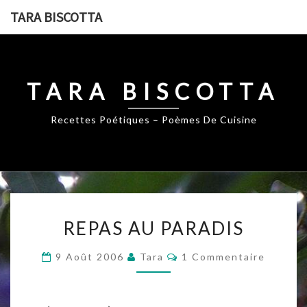
Skip
TARA BISCOTTA
to
content
TARA BISCOTTA
Recettes Poétiques – Poèmes De Cuisine
REPAS
REPAS AU PARADIS
AU
PARADIS
Commentaires
9 Août 2006
Tara
1 Commentaire