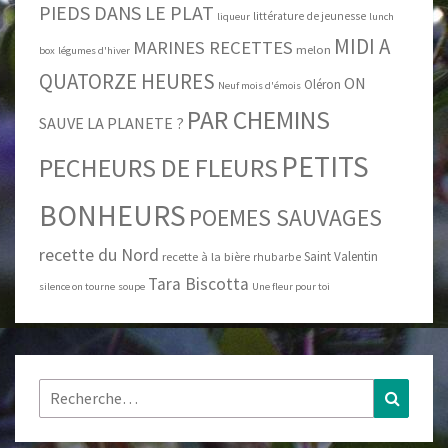
PIEDS DANS LE PLAT
littérature de jeunesse
liqueur
lunch
MIDI A
MARINES RECETTES
melon
box
légumes d'hiver
QUATORZE HEURES
ON
Oléron
Neuf mois d'émois
PAR CHEMINS
SAUVE LA PLANETE ?
PETITS
PECHEURS DE FLEURS
BONHEURS
POEMES SAUVAGES
recette du Nord
Saint Valentin
recette à la bière
rhubarbe
Tara Biscotta
silence on tourne
soupe
Une fleur pour toi
Rechercher :
Recher