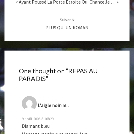
« Ayant Poussé La Porte Étroite Qui Chancelle … »
Suivant
PLUS QU’ UN ROMAN
One thought on “
REPAS AU
PARADIS
”
L'aigle noir
dit :
9 août 2006 à 16h29
Diamant bleu