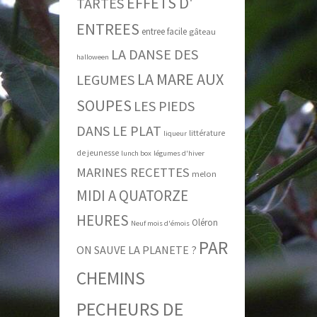
EFFETS D'
TARTES
ENTREES
entree facile
gâteau
LA DANSE DES
halloween
LA MARE AUX
LEGUMES
SOUPES
LES PIEDS
DANS LE PLAT
littérature
liqueur
de jeunesse
lunch box
légumes d'hiver
MARINES RECETTES
melon
MIDI A QUATORZE
HEURES
Oléron
Neuf mois d'émois
PAR
ON SAUVE LA PLANETE ?
CHEMINS
PECHEURS DE