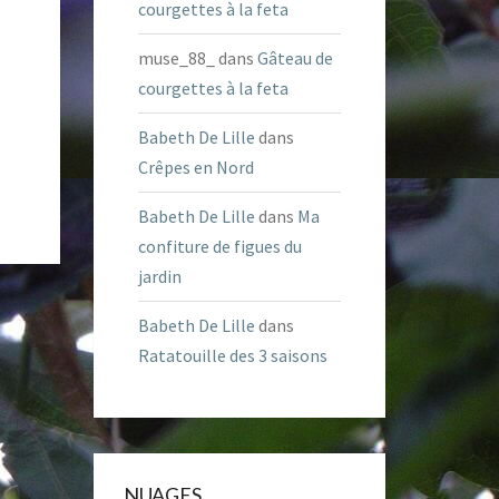
courgettes à la feta
muse_88_
dans
Gâteau de
courgettes à la feta
Babeth De Lille
dans
Crêpes en Nord
Babeth De Lille
dans
Ma
confiture de figues du
jardin
Babeth De Lille
dans
Ratatouille des 3 saisons
NUAGES