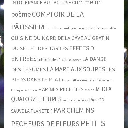
comme un
INTOLERANCE AU LACTOSE
COMPTOIR DE LA
poème
PÂTISSIERE
confiture
coriandre
courgettes
confiture d'été
CUISINE DU NORD
DE LA CAVE AU GRATIN
EFFETS D'
DU SEL ET DES TARTES
ENTREES
LA DANSE
entree facile
gâteau
halloween
LA MARE AUX SOUPES
DES LEGUMES
LES
PIEDS DANS LE PLAT
littérature de jeunesse
liqueur
lunch
MIDI A
MARINES RECETTES
melon
box
légumes d'hiver
QUATORZE HEURES
ON
Oléron
Neuf mois d'émois
PAR CHEMINS
SAUVE LA PLANETE ?
PETITS
PECHEURS DE FLEURS