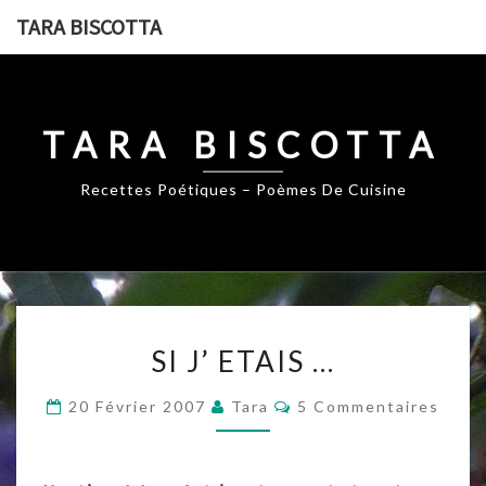
Skip
TARA BISCOTTA
to
content
TARA BISCOTTA
Recettes Poétiques – Poèmes De Cuisine
SI
SI J’ ETAIS …
J’
ETAIS
Commentaires
20 Février 2007
Tara
5 Commentaires
…