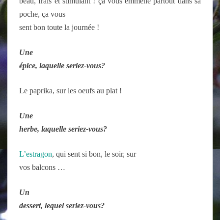
beau, frais et stimulant ! ça vous emmène partout dans sa
poche, ça vous
sent bon toute la journée !
U
ne
épice, laquelle seriez-vous?
Le paprika, sur les oeufs au plat !
U
ne
herbe, laquelle seriez-vous?
L’estragon
, qui sent si bon, le soir, sur
vos balcons …
U
n
dessert, lequel seriez-vous?