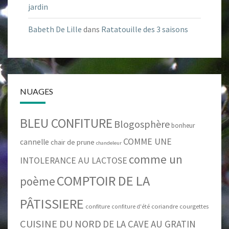
jardin
Babeth De Lille
dans
Ratatouille des 3 saisons
NUAGES
BLEU CONFITURE
Blogosphère
bonheur
COMME UNE
cannelle
chair de prune
chandeleur
comme un
INTOLERANCE AU LACTOSE
COMPTOIR DE LA
poème
PÂTISSIERE
confiture
coriandre
courgettes
confiture d'été
CUISINE DU NORD
DE LA CAVE AU GRATIN