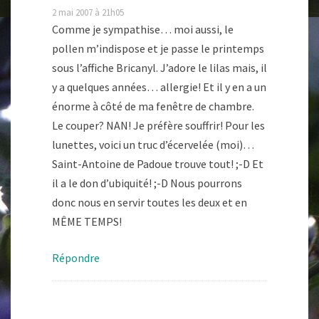
2 mai 2007 à 21h05
Comme je sympathise… moi aussi, le
pollen m’indispose et je passe le printemps
sous l’affiche Bricanyl. J’adore le lilas mais, il
y a quelques années… allergie! Et il y en a un
énorme à côté de ma fenêtre de chambre.
Le couper? NAN! Je préfère souffrir! Pour les
lunettes, voici un truc d’écervelée (moi)…
Saint-Antoine de Padoue trouve tout! ;-D Et
il a le don d’ubiquité! ;-D Nous pourrons
donc nous en servir toutes les deux et en
MÊME TEMPS!
Répondre