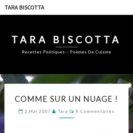
Skip
TARA BISCOTTA
to
content
TARA BISCOTTA
Recettes Poétiques – Poèmes De Cuisine
COMME
COMME SUR UN NUAGE !
SUR
UN
Commentaires
2 Mai 2007
Tara
8 Commentaires
NUAGE
!