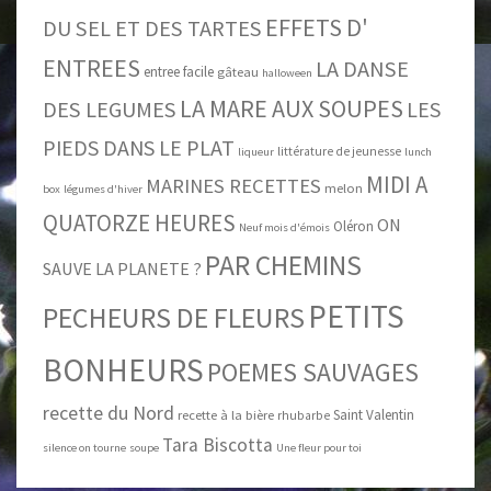
EFFETS D'
DU SEL ET DES TARTES
ENTREES
LA DANSE
entree facile
gâteau
halloween
LA MARE AUX SOUPES
DES LEGUMES
LES
PIEDS DANS LE PLAT
littérature de jeunesse
liqueur
lunch
MIDI A
MARINES RECETTES
melon
box
légumes d'hiver
QUATORZE HEURES
ON
Oléron
Neuf mois d'émois
PAR CHEMINS
SAUVE LA PLANETE ?
PETITS
PECHEURS DE FLEURS
BONHEURS
POEMES SAUVAGES
recette du Nord
Saint Valentin
recette à la bière
rhubarbe
Tara Biscotta
silence on tourne
soupe
Une fleur pour toi