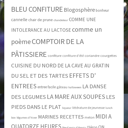
BLEU CONFITURE
Blogosphère
bonheur
COMME UNE
cannelle
chair de prune
chandeleur
comme un
INTOLERANCE AU LACTOSE
COMPTOIR DE LA
poème
PÂTISSIERE
confiture
coriandre
courgettes
confiture d'été
CUISINE DU NORD
DE LA CAVE AU GRATIN
EFFETS D'
DU SEL ET DES TARTES
ENTREES
LA DANSE
entree facile
gâteau
halloween
LA MARE AUX SOUPES
DES LEGUMES
LES
PIEDS DANS LE PLAT
littérature de jeunesse
liqueur
lunch
MIDI A
MARINES RECETTES
melon
box
légumes d'hiver
QUATORZE HEURES
ON
Oléron
Neuf mois d'émois