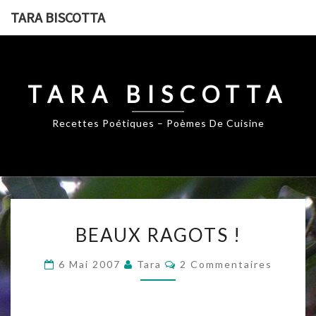
Skip
TARA BISCOTTA
to
content
TARA BISCOTTA
Recettes Poétiques – Poèmes De Cuisine
BEAUX
BEAUX RAGOTS !
RAGOTS
!
Commentaires
6 Mai 2007
Tara
2 Commentaires