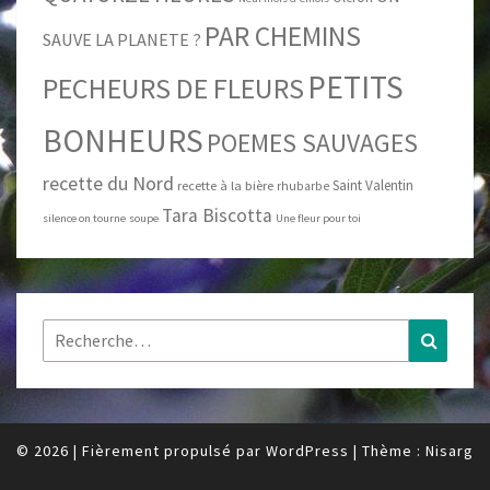
PAR CHEMINS
SAUVE LA PLANETE ?
PETITS
PECHEURS DE FLEURS
BONHEURS
POEMES SAUVAGES
recette du Nord
Saint Valentin
recette à la bière
rhubarbe
Tara Biscotta
silence on tourne
soupe
Une fleur pour toi
Rechercher :
Recher
© 2026
|
Fièrement propulsé par
WordPress
|
Thème :
Nisarg