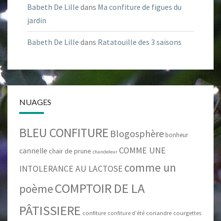
Babeth De Lille
dans
Ma confiture de figues du
jardin
Babeth De Lille
dans
Ratatouille des 3 saisons
NUAGES
BLEU CONFITURE
Blogosphère
bonheur
COMME UNE
cannelle
chair de prune
chandeleur
comme un
INTOLERANCE AU LACTOSE
COMPTOIR DE LA
poème
PÂTISSIERE
confiture
coriandre
courgettes
confiture d'été