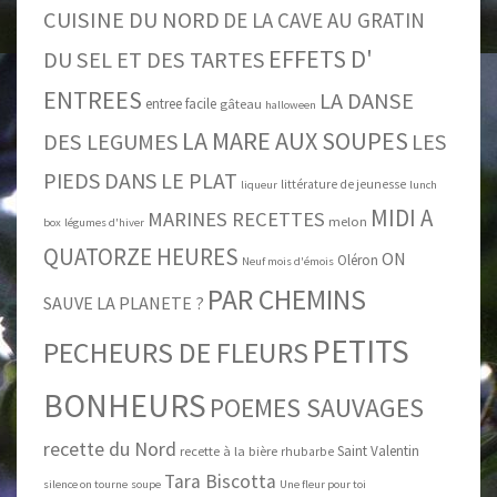
CUISINE DU NORD
DE LA CAVE AU GRATIN
EFFETS D'
DU SEL ET DES TARTES
ENTREES
LA DANSE
entree facile
gâteau
halloween
LA MARE AUX SOUPES
DES LEGUMES
LES
PIEDS DANS LE PLAT
littérature de jeunesse
liqueur
lunch
MIDI A
MARINES RECETTES
melon
box
légumes d'hiver
QUATORZE HEURES
ON
Oléron
Neuf mois d'émois
PAR CHEMINS
SAUVE LA PLANETE ?
PETITS
PECHEURS DE FLEURS
BONHEURS
POEMES SAUVAGES
recette du Nord
Saint Valentin
recette à la bière
rhubarbe
Tara Biscotta
silence on tourne
soupe
Une fleur pour toi