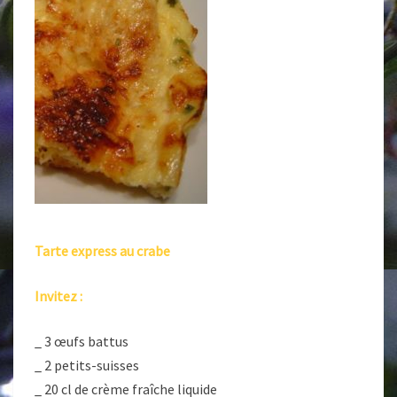
Tarte express au crabe
Invitez :
_ 3 œufs battus
_ 2 petits-suisses
_ 20 cl de crème fraîche liquide