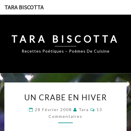
Skip
TARA BISCOTTA
to
content
TARA BISCOTTA
Recettes Poétiques – Poèmes De Cuisine
UN
UN CRABE EN HIVER
CRABE
EN
Commentaires
28 Février 2008
Tara
13
HIVER
Commentaires