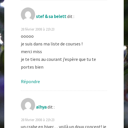
stef & sa belett
dit :
28 février 2008 à 21h23
ooooo
je suis dans ma liste de courses !
merci miss
je te tiens au courant j’espère que tu te
portes bien
Répondre
alhya
dit :
28 février 2008 à 21h23
un crabe en hiver… voilà un doux concept! je