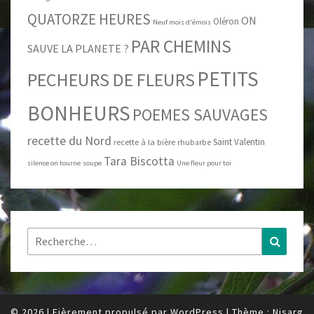
QUATORZE HEURES
ON
Oléron
Neuf mois d'émois
PAR CHEMINS
SAUVE LA PLANETE ?
PETITS
PECHEURS DE FLEURS
BONHEURS
POEMES SAUVAGES
recette du Nord
Saint Valentin
recette à la bière
rhubarbe
Tara Biscotta
silence on tourne
soupe
Une fleur pour toi
Rechercher :
Recher
© 2026
|
Fièrement propulsé par
WordPress
|
Thème :
Nisarg