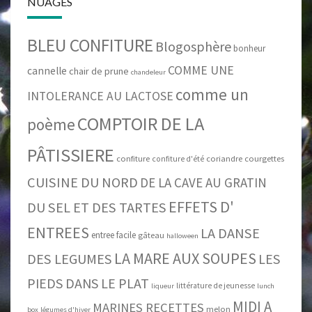
NUAGES
BLEU CONFITURE
Blogosphère
bonheur
COMME UNE
cannelle
chair de prune
chandeleur
comme un
INTOLERANCE AU LACTOSE
COMPTOIR DE LA
poème
PÂTISSIERE
confiture
coriandre
courgettes
confiture d'été
CUISINE DU NORD
DE LA CAVE AU GRATIN
EFFETS D'
DU SEL ET DES TARTES
ENTREES
LA DANSE
entree facile
gâteau
halloween
LA MARE AUX SOUPES
DES LEGUMES
LES
PIEDS DANS LE PLAT
littérature de jeunesse
liqueur
lunch
MIDI A
MARINES RECETTES
melon
box
légumes d'hiver