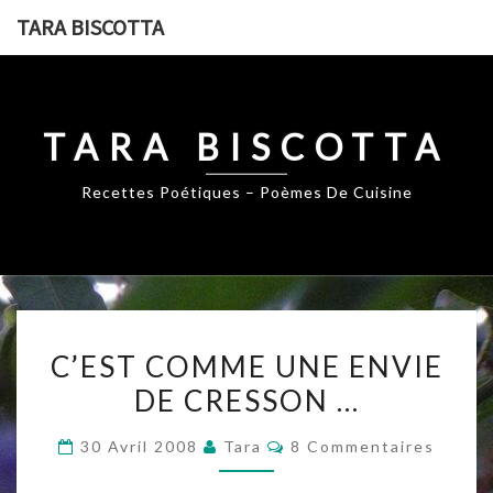
Skip
TARA BISCOTTA
to
content
TARA BISCOTTA
Recettes Poétiques – Poèmes De Cuisine
C’EST
C’EST COMME UNE ENVIE
COMME
DE CRESSON …
UNE
ENVIE
Commentaires
30 Avril 2008
Tara
8 Commentaires
DE
CRESSON