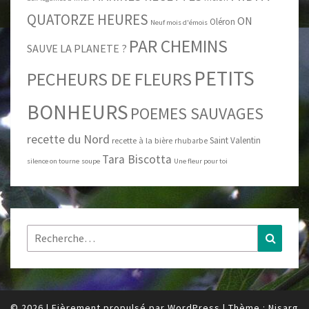
QUATORZE HEURES
ON
Oléron
Neuf mois d'émois
PAR CHEMINS
SAUVE LA PLANETE ?
PETITS
PECHEURS DE FLEURS
BONHEURS
POEMES SAUVAGES
recette du Nord
Saint Valentin
recette à la bière
rhubarbe
Tara Biscotta
silence on tourne
soupe
Une fleur pour toi
Rechercher :
Recher
© 2026
|
Fièrement propulsé par
WordPress
|
Thème :
Nisarg