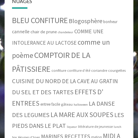
NUAGES
BLEU CONFITURE
Blogosphère
bonheur
COMME UNE
cannelle
chair de prune
chandeleur
comme un
INTOLERANCE AU LACTOSE
COMPTOIR DE LA
poème
PÂTISSIERE
confiture
coriandre
courgettes
confiture d'été
CUISINE DU NORD
DE LA CAVE AU GRATIN
EFFETS D'
DU SEL ET DES TARTES
ENTREES
LA DANSE
entree facile
gâteau
halloween
LA MARE AUX SOUPES
DES LEGUMES
LES
PIEDS DANS LE PLAT
littérature de jeunesse
liqueur
lunch
MIDI A
MARINES RECETTES
melon
box
légumes d'hiver