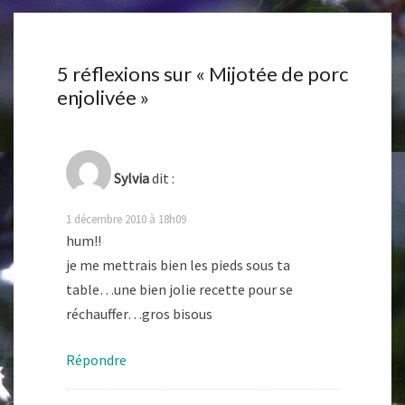
5 réflexions sur «
Mijotée de porc
enjolivée
»
Sylvia
dit :
1 décembre 2010 à 18h09
hum!!
je me mettrais bien les pieds sous ta
table…une bien jolie recette pour se
réchauffer…gros bisous
Répondre