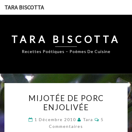
Skip
TARA BISCOTTA
to
content
TARA BISCOTTA
Recettes Poétiques – Poèmes De Cuisine
MIJOTÉE
MIJOTÉE DE PORC
DE
ENJOLIVÉE
PORC
ENJOLIVÉE
Commentaire
1 Décembre 2010
Tara
5
Commentaires