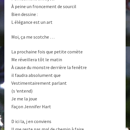
À peine un froncement de sourcil
Bien dessine :
L élégance est un art
Moi, ça me scotche …
La prochaine fois que petite comète
Me réveillera tôt le matin
À cause du monstre derrière la fenêtre
il faudra absolument que
Vestimentairement parlant
(s ‘entend)
Je me la joue
Façon Jennifer Hart
D ici la, j en conviens
Il me reste pas mal de chemin à faire