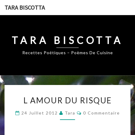
Skip
TARA BISCOTTA
to
content
TARA BISCOTTA
Recettes Poétiques – Poèmes De Cuisine
L
L AMOUR DU RISQUE
AMOUR
DU
Commentaires
24 Juillet 2012
Tara
0 Commentaire
RISQUE