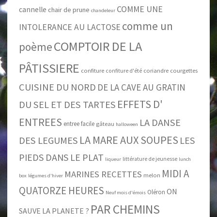
COMME UNE
cannelle
chair de prune
chandeleur
comme un
INTOLERANCE AU LACTOSE
COMPTOIR DE LA
poème
PÂTISSIERE
confiture
coriandre
courgettes
confiture d'été
CUISINE DU NORD
DE LA CAVE AU GRATIN
EFFETS D'
DU SEL ET DES TARTES
ENTREES
LA DANSE
entree facile
gâteau
halloween
LA MARE AUX SOUPES
DES LEGUMES
LES
PIEDS DANS LE PLAT
littérature de jeunesse
liqueur
lunch
MIDI A
MARINES RECETTES
melon
box
légumes d'hiver
QUATORZE HEURES
ON
Oléron
Neuf mois d'émois
PAR CHEMINS
SAUVE LA PLANETE ?