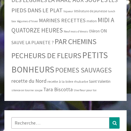
DES LEGUMES
PIEDS DANS LE PLAT
littérature de jeunesse
liqueur
lunch
MIDI A
MARINES RECETTES
melon
box
légumes d'hiver
QUATORZE HEURES
ON
Oléron
Neuf mois d'émois
PAR CHEMINS
SAUVE LA PLANETE ?
PETITS
PECHEURS DE FLEURS
BONHEURS
POEMES SAUVAGES
recette du Nord
Saint Valentin
recette à la bière
rhubarbe
Tara Biscotta
silence on tourne
soupe
Une fleur pour toi
Rechercher :
Recher