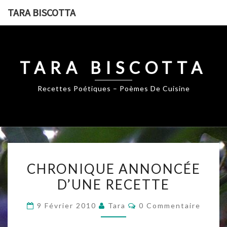
Skip
TARA BISCOTTA
to
content
TARA BISCOTTA
Recettes Poétiques – Poèmes De Cuisine
CHRONIQUE
CHRONIQUE ANNONCÉE
ANNONCÉE
D’UNE RECETTE
D’UNE
RECETTE
Commentaires
9 Février 2010
Tara
0 Commentaire