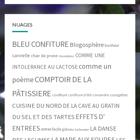
NUAGES
BLEU CONFITURE
Blogosphère
bonheur
COMME UNE
cannelle
chair de prune
chandeleur
comme un
INTOLERANCE AU LACTOSE
COMPTOIR DE LA
poème
PÂTISSIERE
confiture
coriandre
courgettes
confiture d'été
CUISINE DU NORD
DE LA CAVE AU GRATIN
EFFETS D'
DU SEL ET DES TARTES
ENTREES
LA DANSE
entree facile
gâteau
halloween
LA MARE AUX SOUPES
LES